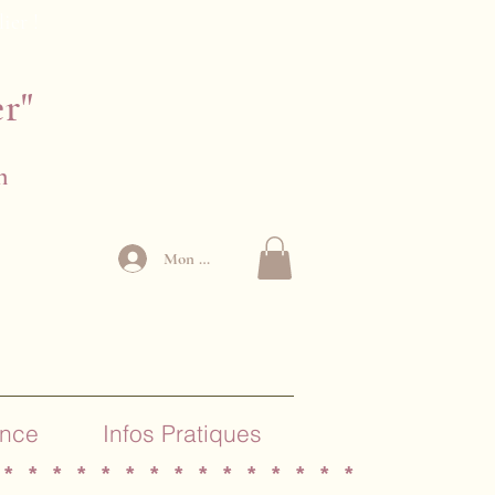
lier !
er"
n
Mon Compte
ance
Infos Pratiques
 * * * * * * * * * * * * * * *