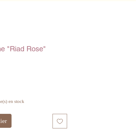
ne "Riad Rose"
le(s) en stock
ier