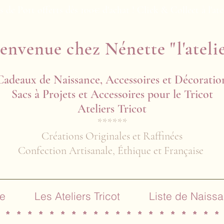
s de Port offerts dès 100€ d'achat ! Click & Collect à l'ate
envenue chez Nénette "l'ateli
Cadeaux de Naissance, Accessoires et Décoratio
Sacs à Projets et Accessoires pour le Tricot
Ateliers Tricot​​
******
Créations Originales et Raffinées
Confection Artisanale, Éthique et Française
e
Les Ateliers Tricot
Liste de Naiss
 * * * * * * * * * * * * * * * * * * * *