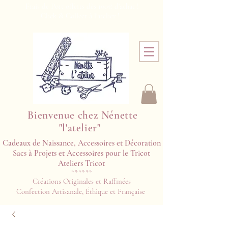
Frais de Port offerts dès 100€ d'achat !
Click & Collect à l'atelier !
Bienvenue chez Nénette
"l'atelier"
Cadeaux de Naissance, Accessoires et Décoration
Sacs à Projets et Accessoires pour le Tricot
Ateliers Tricot​​
******
Créations Originales et Raffinées
Confection Artisanale, Éthique et Française