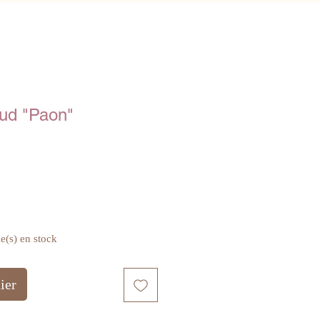
ud "Paon"
le(s) en stock
ier