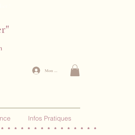
lier !
er"
n
Mon Compte
ance
Infos Pratiques
 * * * * * * * * * * * * * * *