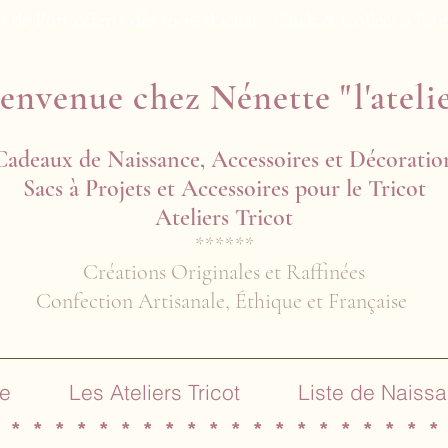
s de Port offerts dès 100€ d'achat ! Click & Collect à l'ate
envenue chez Nénette "l'ateli
Cadeaux de Naissance, Accessoires et Décoratio
Sacs à Projets et Accessoires pour le Tricot
Ateliers Tricot​​
******
Créations Originales et Raffinées
Confection Artisanale, Éthique et Française
e
Les Ateliers Tricot
Liste de Naiss
 * * * * * * * * * * * * * * * * * * * *