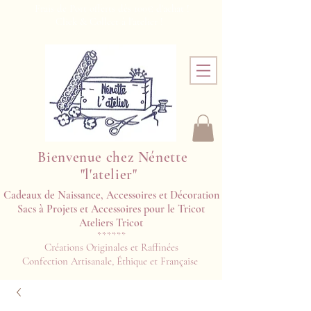
Frais de Port offerts dès 100€ d'achat !
Click & Collect à l'atelier !
Bienvenue chez Nénette
"l'atelier"
Cadeaux de Naissance, Accessoires et Décoration
Sacs à Projets et Accessoires pour le Tricot
Ateliers Tricot​​
******
Créations Originales et Raffinées
Confection Artisanale, Éthique et Française