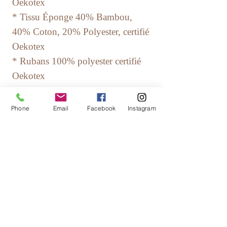
Oekotex
​* Tissu Éponge 40% Bambou,
40% Coton, 20% Polyester, certifié
Oekotex
* Rubans 100% polyester certifié
Oekotex
Entretien: Lavage machine cycle
Phone
Email
Facebook
Instagram
délicat (30°max) ou à la main.
Repassage fer doux, côté imprimé.
Chaque article étant fait à la main,
il peut y avoir une légère variation
de mesures.
Agenda Marchés, Salons et Festivals