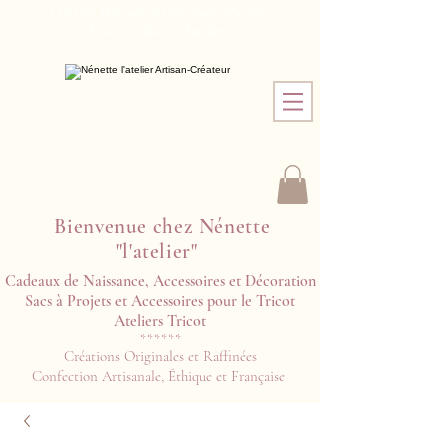
Frais de Port offerts dès 100€ d'achat !
Click & Collect à l'atelier !
Bienvenue chez Nénette
"l'atelier"
Cadeaux de Naissance, Accessoires et Décoration
Sacs à Projets et Accessoires pour le Tricot
Ateliers Tricot​​
******
Créations Originales et Raffinées
Confection Artisanale, Éthique et Française