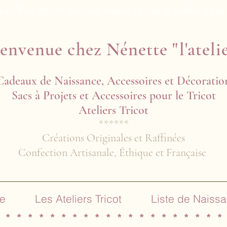
s de Port offerts dès 100€ d'achat ! Click & Collect à l'ate
envenue chez Nénette "l'ateli
Cadeaux de Naissance, Accessoires et Décoratio
Sacs à Projets et Accessoires pour le Tricot
Ateliers Tricot​​
******
Créations Originales et Raffinées
Confection Artisanale, Éthique et Française
e
Les Ateliers Tricot
Liste de Naiss
 * * * * * * * * * * * * * * * * * * * *