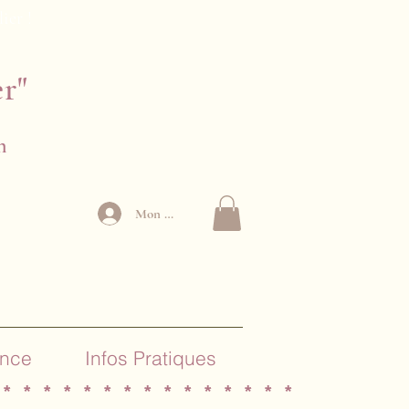
lier !
er"
n
Mon Compte
ance
Infos Pratiques
 * * * * * * * * * * * * * * *