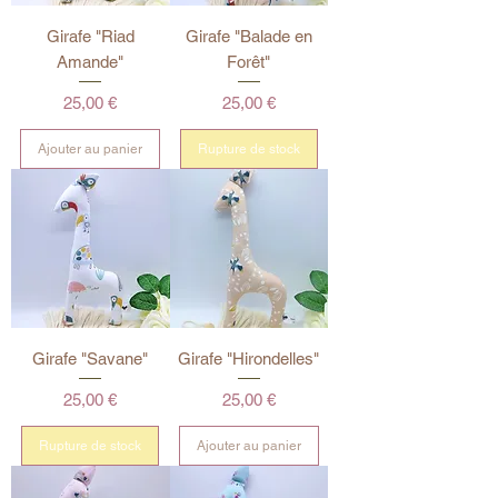
Girafe "Riad
Girafe "Balade en
Amande"
Forêt"
Prix
Prix
25,00 €
25,00 €
Ajouter au panier
Rupture de stock
Girafe "Savane"
Girafe "Hirondelles"
Prix
Prix
25,00 €
25,00 €
Rupture de stock
Ajouter au panier