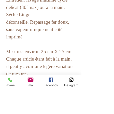
délicat (30°max) ou à la main.
Sèche Linge
déconseillé. Repassage fer doux,
sans vapeur uniquement côté
imprimé.
Mesures: environ 25 cm X 25 cm.
Chaque article étant fait à la main,
il peut y avoir une légère variation
de mesures.
Phone
Email
Facebook
Instagram
* Les Créations Nénette l'atelier
sont fabriquées avec grand soin
dans le respect des Normes de
Sécurité.