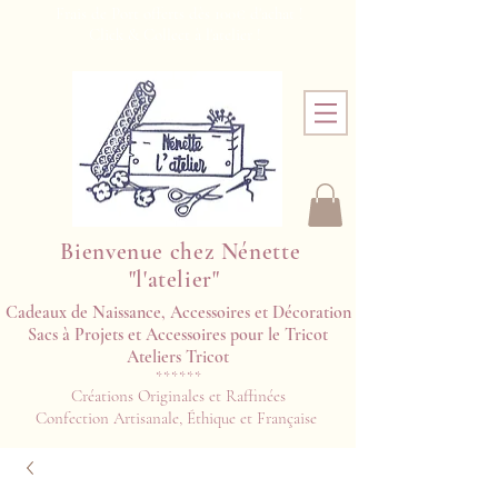
Frais de Port offerts dès 100€ d'achat !
Click & Collect à l'atelier !
Bienvenue chez Nénette
"l'atelier"
Cadeaux de Naissance, Accessoires et Décoration
Sacs à Projets et Accessoires pour le Tricot
Ateliers Tricot​​
******
Créations Originales et Raffinées
Confection Artisanale, Éthique et Française