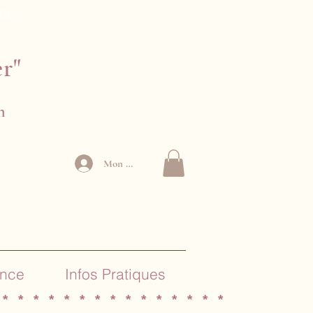
lier !
er"
n
Mon Compte
ance
Infos Pratiques
 * * * * * * * * * * * * * * *