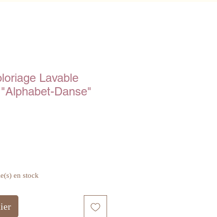
oloriage Lavable
 "Alphabet-Danse"
le(s) en stock
ier