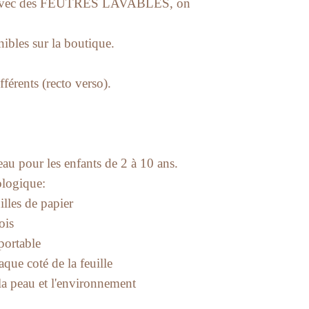
t, avec des FEUTRES LAVABLES, on
ibles sur la boutique.
férents (recto verso).
au pour les enfants de 2 à 10 ans.
ologique:
illes de papier
ois
sportable
que coté de la feuille
a peau et l'environnement