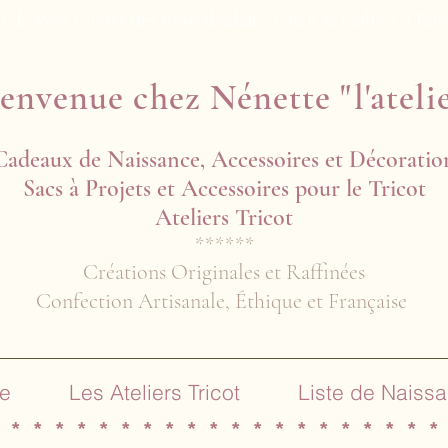
s de Port offerts dès 100€ d'achat ! Click & Collect à l'ate
envenue chez Nénette "l'ateli
Cadeaux de Naissance, Accessoires et Décoratio
Sacs à Projets et Accessoires pour le Tricot
Ateliers Tricot​​
******
Créations Originales et Raffinées
Confection Artisanale, Éthique et Française
e
Les Ateliers Tricot
Liste de Naiss
 * * * * * * * * * * * * * * * * * * * *