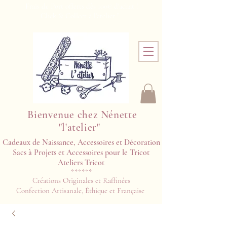
Frais de Port offerts dès 100€ d'achat !
Click & Collect à l'atelier !
Bienvenue chez Nénette
"l'atelier"
Cadeaux de Naissance, Accessoires et Décoration
Sacs à Projets et Accessoires pour le Tricot
Ateliers Tricot​​
******
Créations Originales et Raffinées
Confection Artisanale, Éthique et Française