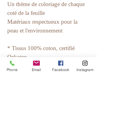
Un thème de coloriage de chaque
coté de la feuille
Matériaux respectueux pour la
peau et l'environnement
* Tissus 100% coton, certifié
Oekotex
Phone
Email
Facebook
Instagram
Entretien
:
Lavage en machine à 40°.
Assouplissant et Sèche linge
interdits. Repassage fer doux.
A utiliser UNIQUEMENT avec
des feutres lavables. Laver assez
rapidement après que la feuille ait