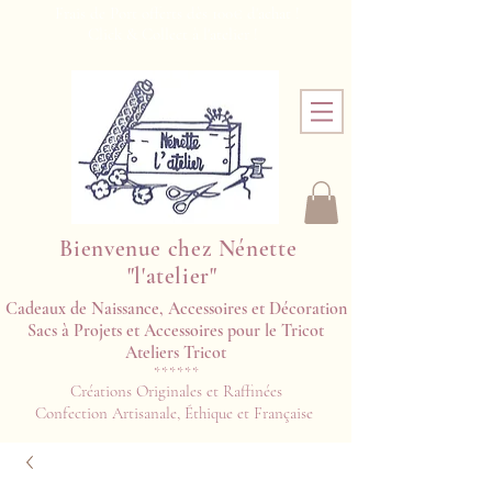
Frais de Port offerts dès 100€ d'achat !
Click & Collect à l'atelier !
Bienvenue chez Nénette
"l'atelier"
Cadeaux de Naissance, Accessoires et Décoration
Sacs à Projets et Accessoires pour le Tricot
Ateliers Tricot​​
******
Créations Originales et Raffinées
Confection Artisanale, Éthique et Française