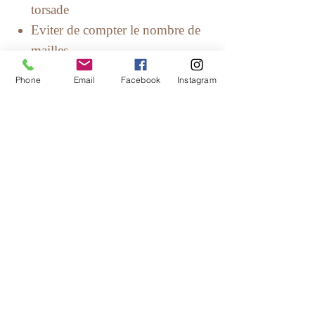
torsade
Eviter de compter le nombre de
mailles
Marquer votre progression
Phone
Email
Facebook
Instagram
Ils sont aussi de jolis "bijoux" pour
vos encours !
Dimensions totales avec
anneau : 32 x 15mm
Breloques Chaussettes en bois
Mousqueton en acier
inoxydable, longueur 12mm,
diamètre 6 mm pour aiguilles
jusqu’à 3.5 mm