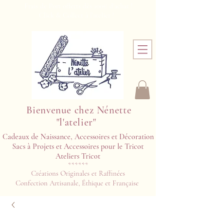
Frais de Port offerts dès 100€ d'achat !
Click & Collect à l'atelier !
Bienvenue chez Nénette
"l'atelier"
Cadeaux de Naissance, Accessoires et Décoration
Sacs à Projets et Accessoires pour le Tricot
Ateliers Tricot​​
******
Créations Originales et Raffinées
Confection Artisanale, Éthique et Française